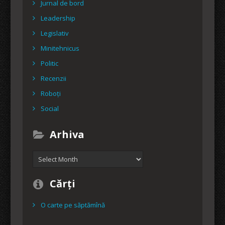
Jurnal de bord
Leadership
Legislativ
Minitehnicus
Politic
Recenzii
Roboți
Social
Arhiva
Arhiva
Cărți
O carte pe săptămînă