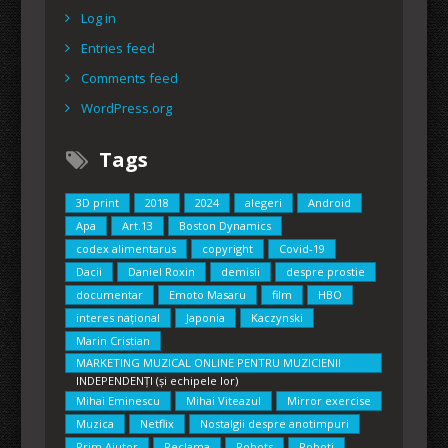
Log in
Entries feed
Comments feed
WordPress.org
Tags
3D print
2018
2024
alegeri
Android
Apa
Art.13
Boston Dynamics
codex alimentarus
copyright
Covid-19
Dacii
Daniel Roxin
demisii
despre prostie
documentar
Emoto Masaru
film
HBO
interes național
Japonia
Kaczynski
Marin Cristian
MARKETING MUZICAL ONLINE PENTRU MUZICIENII
INDEPENDENȚI (și echipele lor)
Mihai Eminescu
Mihai Viteazul
Mirror exercise
Muzica
Netflix
Nostalgii despre anotimpuri
Prim Ajutor
Reclama
Robots
Roboți