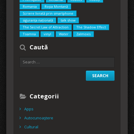
Romania
Roșia Montană
Scriere livrată prin smartphone
siguranța națională
talk show
The Secret Law of Attraction
The Shadow Effect
Toamna
vinyl
Water
Zalmoxis
Caută
Categorii
Apps
Autocunoaştere
Cultural