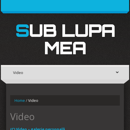
SUB LUPA
MEA
Home
/
Video
Video
(C) Video – galerie personală