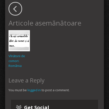
Articole asemănătoare
Vînătorii de
comori:
România
Leave a Reply
You must be
logged in
to post a comment.
Get Social