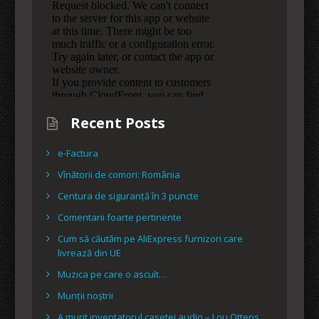
Recent Posts
e-Factura
Vînătorii de comori: România
Centura de siguranță în 3 puncte
Comentarii foarte pertinente
Cum să căutăm pe AliExpress furnizori care
livrează din UE
Muzica pe care o ascult…
Munții noștrii
A murit inventatorul casetei audio – Lou Ottens