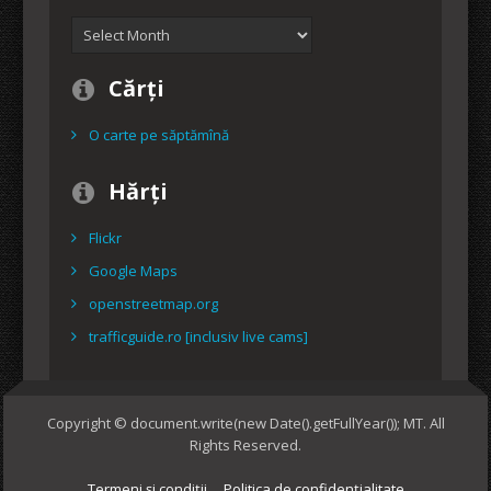
Arhiva
Cărți
O carte pe săptămînă
Hărți
Flickr
Google Maps
openstreetmap.org
trafficguide.ro [inclusiv live cams]
Copyright © document.write(new Date().getFullYear()); MT. All
Rights Reserved.
Termeni și condiții
Politica de confidențialitate