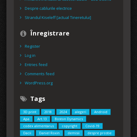
Despre cablurile electrice
Strandul Kiseleff [actual Tineretului]
Înregistrare
Register
Log in
Entries feed
Comments feed
WordPress.org
Tags
3D print
2018
2024
alegeri
Android
Apa
Art.13
Boston Dynamics
codex alimentarus
copyright
Covid-19
Dacii
Daniel Roxin
demisii
despre prostie