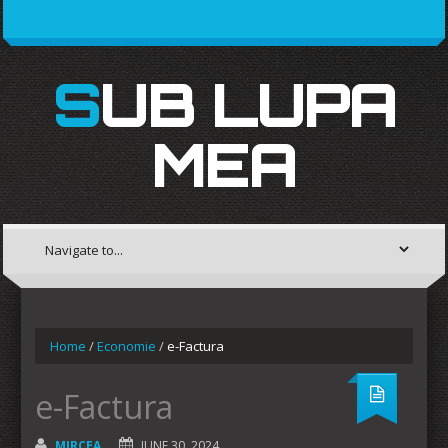
SUB LUPA
MEA
Home
/
Economie
/
e-Factura
e-Factura
MIRCEA
JUNE 30, 2024