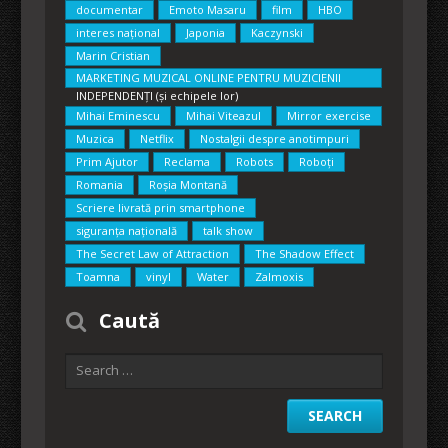
documentar
Emoto Masaru
film
HBO
interes național
Japonia
Kaczynski
Marin Cristian
MARKETING MUZICAL ONLINE PENTRU MUZICIENII
INDEPENDENȚI (și echipele lor)
Mihai Eminescu
Mihai Viteazul
Mirror exercise
Muzica
Netflix
Nostalgii despre anotimpuri
Prim Ajutor
Reclama
Robots
Roboți
Romania
Roșia Montană
Scriere livrată prin smartphone
siguranța națională
talk show
The Secret Law of Attraction
The Shadow Effect
Toamna
vinyl
Water
Zalmoxis
Caută